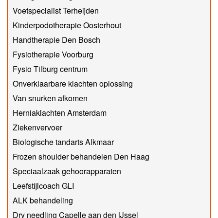
Voetspecialist Terheijden
Kinderpodotherapie Oosterhout
Handtherapie Den Bosch
Fysiotherapie Voorburg
Fysio Tilburg centrum
Onverklaarbare klachten oplossing
Van snurken afkomen
Herniaklachten Amsterdam
Ziekenvervoer
Biologische tandarts Alkmaar
Frozen shoulder behandelen Den Haag
Speciaalzaak gehoorapparaten
Leefstijlcoach GLI
ALK behandeling
Dry needling Capelle aan den IJssel