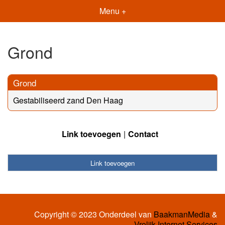
Menu +
Grond
Grond
Gestabiliseerd zand Den Haag
Link toevoegen
Contact
Link toevoegen
Copyright © 2023 Onderdeel van
BaakmanMedia
&
Vrolijk Internet Services