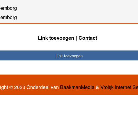
ulemborg
ulemborg
Link toevoegen
Contact
Link toevoegen
ight © 2023 Onderdeel van
BaakmanMedia
&
Vrolijk Internet S