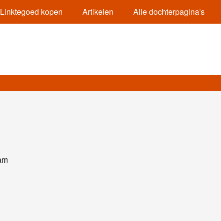
Linktegoed kopen
Artikelen
Alle dochterpagina's
dam