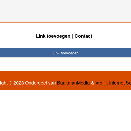
Link toevoegen
Contact
Link toevoegen
ight © 2023 Onderdeel van
BaakmanMedia
&
Vrolijk Internet S