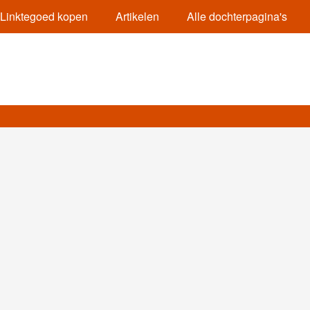
Linktegoed kopen
Artikelen
Alle dochterpagina's