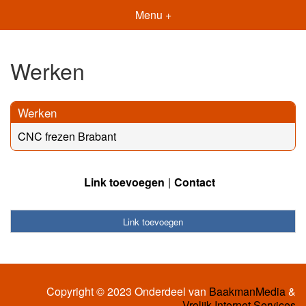
Menu +
Werken
Werken
CNC frezen Brabant
Link toevoegen
Contact
Link toevoegen
Copyright © 2023 Onderdeel van
BaakmanMedia
&
Vrolijk Internet Services